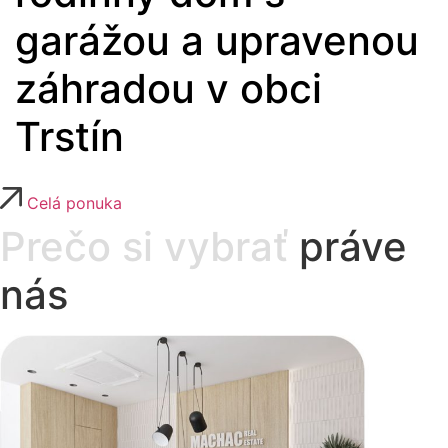
garážou a upravenou
záhradou v obci
Trstín
Celá ponuka
Prečo si vybrať
práve
nás