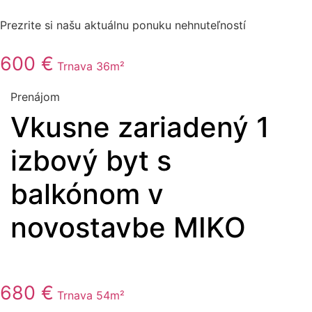
Prezrite si našu aktuálnu ponuku nehnuteľností
600 €
Trnava
36m²
Prenájom
Vkusne zariadený 1
izbový byt s
balkónom v
novostavbe MIKO
680 €
Trnava
54m²