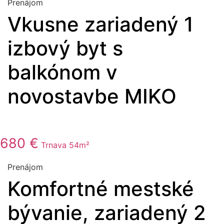
Prenájom
Vkusne zariadený 1
izbový byt s
balkónom v
novostavbe MIKO
680 €
Trnava
54m²
Prenájom
Komfortné mestské
bývanie, zariadený 2