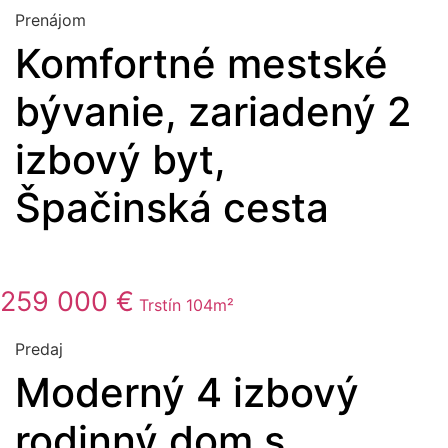
Prenájom
Komfortné mestské
bývanie, zariadený 2
izbový byt,
Špačinská cesta
259 000 €
Trstín
104m²
Predaj
Moderný 4 izbový
rodinný dom s