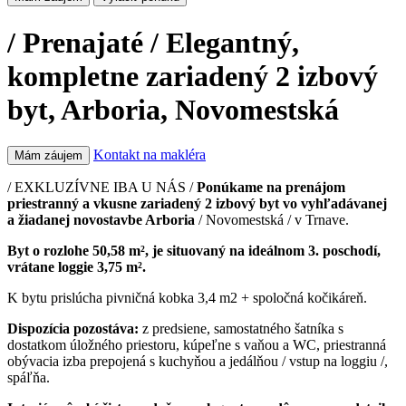
/ Prenajaté / Elegantný,
kompletne zariadený 2 izbový
byt, Arboria, Novomestská
Kontakt na makléra
Mám záujem
/ EXKLUZÍVNE IBA U NÁS /
Ponúkame na prenájom
priestranný a vkusne zariadený 2 izbový byt vo vyhľadávanej
a žiadanej novostavbe Arboria
/ Novomestská / v Trnave.
Byt o rozlohe 50,58 m², je situovaný na ideálnom 3. poschodí,
vrátane loggie 3,75 m².
K bytu prislúcha pivničná kobka 3,4 m2 + spoločná kočikáreň.
Dispozícia pozostáva:
z predsiene, samostatného šatníka s
dostatkom úložného priestoru, kúpeľne s vaňou a WC, priestranná
obývacia izba prepojená s kuchyňou a jedálňou / vstup na loggiu /,
spáľňa.