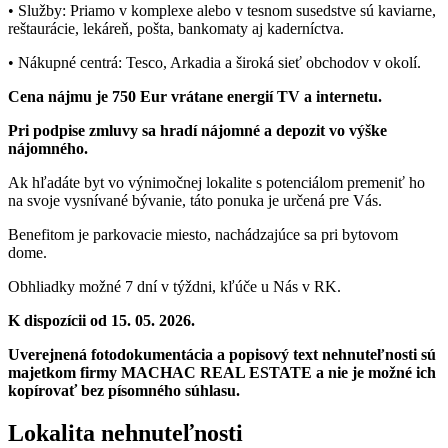
• Služby: Priamo v komplexe alebo v tesnom susedstve sú kaviarne,
reštaurácie, lekáreň, pošta, bankomaty aj kaderníctva.
• Nákupné centrá: Tesco, Arkadia a široká sieť obchodov v okolí.
Cena nájmu je 750 Eur vrátane energií TV a internetu.
Pri podpise zmluvy sa hradí nájomné a depozit vo výške
nájomného.
Ak hľadáte byt vo výnimočnej lokalite s potenciálom premeniť ho
na svoje vysnívané bývanie, táto ponuka je určená pre Vás.
Benefitom je parkovacie miesto, nachádzajúce sa pri bytovom
dome.
Obhliadky možné 7 dní v týždni, kľúče u Nás v RK.
K dispozícii od 15. 05. 2026.
Uverejnená fotodokumentácia a popisový text nehnuteľnosti sú
majetkom firmy MACHAC REAL ESTATE a nie je možné ich
kopírovať bez písomného súhlasu.
Lokalita
nehnuteľnosti