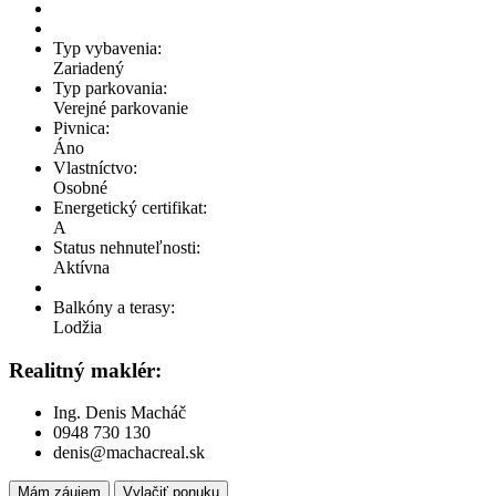
Typ vybavenia:
Zariadený
Typ parkovania:
Verejné parkovanie
Pivnica:
Áno
Vlastníctvo:
Osobné
Energetický certifikat:
A
Status nehnuteľnosti:
Aktívna
Balkóny a terasy:
Lodžia
Realitný maklér:
Ing. Denis Macháč
0948 730 130
denis@machacreal.sk
Mám záujem
Vylačiť ponuku