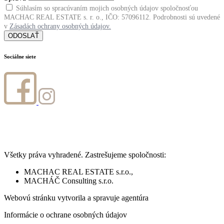
Súhlasím so spracúvaním mojich osobných údajov spoločnosťou
MACHAC REAL ESTATE s. r. o., IČO: 57096112. Podrobnosti sú uvedené
v
Zásadách ochrany osobných údajov.
ODOSLAŤ
Sociálne siete
Všetky práva vyhradené. Zastrešujeme spoločnosti:
MACHAC REAL ESTATE s.r.o.,
MACHÁČ Consulting s.r.o.
Webovú stránku vytvorila a spravuje agentúra
www.digitaldna.sk
Informácie o ochrane osobných údajov
nájdete na tomto odkaze.