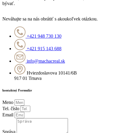
bývať.
Neváhajte sa na nás obrátiť s akoukoľvek otázkou.
+421 948 730 130
+421 915 143 688
info@machacreal.sk
Hviezdoslavova 10141/6B
917 01 Trnava
kontaktný Formulár
Meno
Tel. číslo
Email
Správa