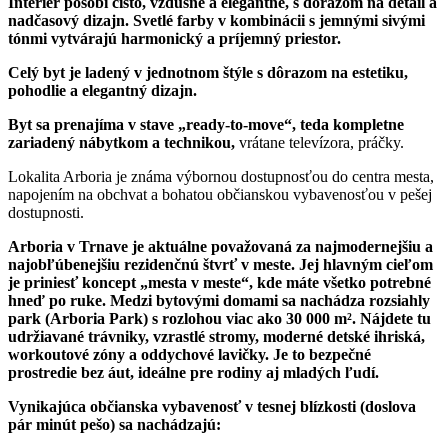
Interiér pôsobí čisto, vzdušne a elegantne, s dôrazom na detail a
nadčasový dizajn. Svetlé farby v kombinácii s jemnými sivými
tónmi vytvárajú harmonický a príjemný priestor.
Celý byt je ladený v jednotnom štýle s dôrazom na estetiku,
pohodlie a elegantný dizajn.
Byt sa prenajíma v stave „ready-to-move“, teda kompletne
zariadený nábytkom a technikou,
vrátane televízora, práčky.
Lokalita Arboria je známa výbornou dostupnosťou do centra mesta,
napojením na obchvat a bohatou občianskou vybavenosťou v pešej
dostupnosti.
Arboria v Trnave je aktuálne považovaná za najmodernejšiu a
najobľúbenejšiu rezidenčnú štvrť v meste. Jej hlavným cieľom
je priniesť koncept „mesta v meste“, kde máte všetko potrebné
hneď po ruke. Medzi bytovými domami sa nachádza rozsiahly
park (Arboria Park) s rozlohou viac ako 30 000 m². Nájdete tu
udržiavané trávniky, vzrastlé stromy, moderné detské ihriská,
workoutové zóny a oddychové lavičky. Je to bezpečné
prostredie bez áut, ideálne pre rodiny aj mladých ľudí.
Vynikajúca občianska vybavenosť v tesnej blízkosti (doslova
pár minút pešo) sa nachádzajú: