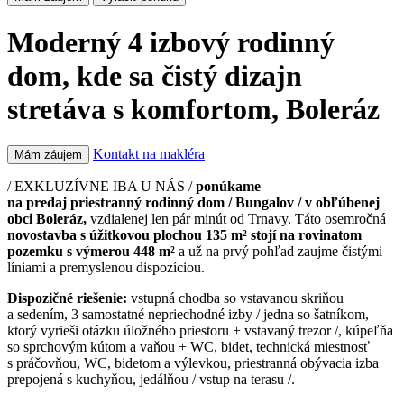
Moderný 4 izbový rodinný
dom, kde sa čistý dizajn
stretáva s komfortom, Boleráz
Kontakt na makléra
Mám záujem
/ EXKLUZÍVNE IBA U NÁS /
ponúkame
na predaj priestranný rodinný dom / Bungalov / v obľúbenej
obci Boleráz,
vzdialenej len pár minút od Trnavy. Táto osemročná
novostavba s úžitkovou plochou 135 m² stojí na rovinatom
pozemku s výmerou 448 m²
a už na prvý pohľad zaujme čistými
líniami a premyslenou dispozíciou.
Dispozičné riešenie:
vstupná chodba so vstavanou skriňou
a sedením, 3 samostatné nepriechodné izby / jedna so šatníkom,
ktorý vyrieši otázku úložného priestoru + vstavaný trezor /, kúpeľňa
so sprchovým kútom a vaňou + WC, bidet, technická miestnosť
s práčovňou, WC, bidetom a výlevkou, priestranná obývacia izba
prepojená s kuchyňou, jedálňou / vstup na terasu /.