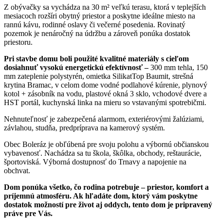
Z obývačky sa vychádza na 30 m² veľkú terasu, ktorá v teplejších
mesiacoch rozšíri obytný priestor a poskytne ideálne miesto na
rannú kávu, rodinné oslavy či večerné posedenia. Rovinatý
pozemok je nenáročný na údržbu a zároveň ponúka dostatok
priestoru.
Pri stavbe domu boli použité kvalitné materiály s cieľom
dosiahnuť vysokú energetickú efektívnosť –
300 mm tehla, 150
mm zateplenie polystyrén, omietka SilikatTop Baumit, strešná
krytina Bramac, v celom dome vodné podlahové kúrenie, plynový
kotol + zásobník na vodu, plastové okná 3 sklo, vchodové dvere a
HST portál, kuchynská linka na mieru so vstavanými spotrebičmi.
Nehnuteľnosť je zabezpečená alarmom, exteriérovými žalúziami,
závlahou, studňa, predpríprava na kamerový systém.
Obec Boleráz je obľúbená pre svoju polohu a výbornú občianskou
vybavenosť. Nachádza sa tu škola, škôlka, obchody, reštaurácie,
športoviská. Výborná dostupnosť do Trnavy a napojenie na
obchvat.
Dom ponúka všetko, čo rodina potrebuje – priestor, komfort a
príjemnú atmosféru. Ak hľadáte dom, ktorý vám poskytne
dostatok možností pre život aj oddych, tento dom je pripravený
práve pre Vás.