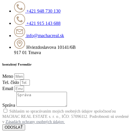
+421 948 730 130
+421 915 143 688
info@machacreal.sk
Hviezdoslavova 10141/6B
917 01 Trnava
kontaktný Formulár
Meno
Tel. číslo
Email
Správa
Súhlasím so spracúvaním mojich osobných údajov spoločnosťou
MACHAC REAL ESTATE s. r. o., IČO: 57096112. Podrobnosti sú uvedené
v
Zásadách ochrany osobných údajov.
ODOSLAŤ