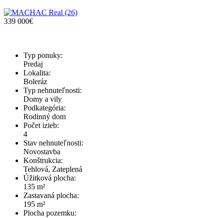
(26)
339 000€
Typ ponuky:
Predaj
Lokalita:
Boleráz
Typ nehnuteľnosti:
Domy a vily
Podkategória:
Rodinný dom
Počet izieb:
4
Stav nehnuteľnosti:
Novostavba
Konštrukcia:
Tehlová, Zateplená
Úžitková plocha:
135 m²
Zastavaná plocha:
195 m²
Plocha pozemku: