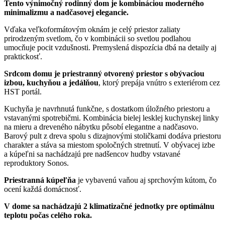
Tento výnimočný rodinný dom je kombináciou moderného
minimalizmu a nadčasovej elegancie.
Vďaka veľkoformátovým oknám je celý priestor zaliaty
prirodzeným svetlom, čo v kombinácii so svetlou podlahou
umocňuje pocit vzdušnosti. Premyslená dispozícia dbá na detaily aj
praktickosť.
Srdcom domu je priestranný otvorený priestor s obývaciou
izbou, kuchyňou a jedálňou
, ktorý prepája vnútro s exteriérom cez
HST portál.
Kuchyňa je navrhnutá funkčne, s dostatkom úložného priestoru a
vstavanými spotrebičmi. Kombinácia bielej lesklej kuchynskej linky
na mieru a dreveného nábytku pôsobí elegantne a nadčasovo.
Barový pult z dreva spolu s dizajnovými stoličkami dodáva priestoru
charakter a stáva sa miestom spoločných stretnutí. V obývacej izbe
a kúpeľni sa nachádzajú pre nadšencov hudby vstavané
reproduktory Sonos.
Priestranná kúpeľňa
je vybavenú vaňou aj sprchovým kútom, čo
ocení každá domácnosť.
V dome sa nachádzajú 2 klimatizačné jednotky pre optimálnu
teplotu počas celého roka.