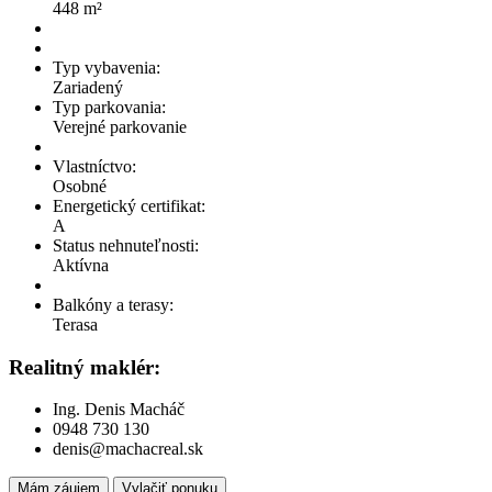
448 m²
Typ vybavenia:
Zariadený
Typ parkovania:
Verejné parkovanie
Vlastníctvo:
Osobné
Energetický certifikat:
A
Status nehnuteľnosti:
Aktívna
Balkóny a terasy:
Terasa
Realitný maklér:
Ing. Denis Macháč
0948 730 130
denis@machacreal.sk
Mám záujem
Vylačiť ponuku