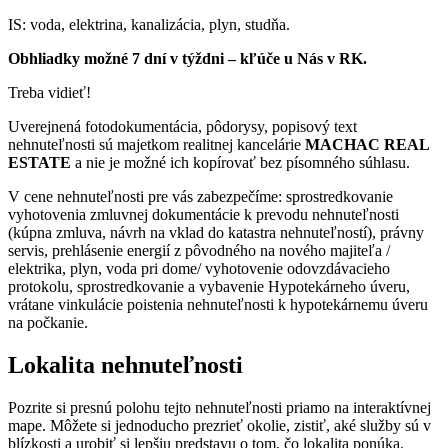
IS: voda, elektrina, kanalizácia, plyn, studňa.
Obhliadky možné 7 dní v týždni – kľúče u Nás v RK.
Treba vidieť!
Uverejnená fotodokumentácia, pôdorysy, popisový text
nehnuteľnosti sú majetkom realitnej kancelárie
MACHAC REAL
ESTATE
a nie je možné ich kopírovať bez písomného súhlasu.
V cene nehnuteľnosti pre vás zabezpečíme: sprostredkovanie
vyhotovenia zmluvnej dokumentácie k prevodu nehnuteľnosti
(kúpna zmluva, návrh na vklad do katastra nehnuteľností), právny
servis, prehlásenie energií z pôvodného na nového majiteľa /
elektrika, plyn, voda pri dome/ vyhotovenie odovzdávacieho
protokolu, sprostredkovanie a vybavenie Hypotekárneho úveru,
vrátane vinkulácie poistenia nehnuteľnosti k hypotekárnemu úveru
na počkanie.
Lokalita
nehnuteľnosti
Pozrite si presnú polohu tejto nehnuteľnosti priamo na interaktívnej
mape. Môžete si jednoducho prezrieť okolie, zistiť, aké služby sú v
blízkosti a urobiť si lepšiu predstavu o tom, čo lokalita ponúka.