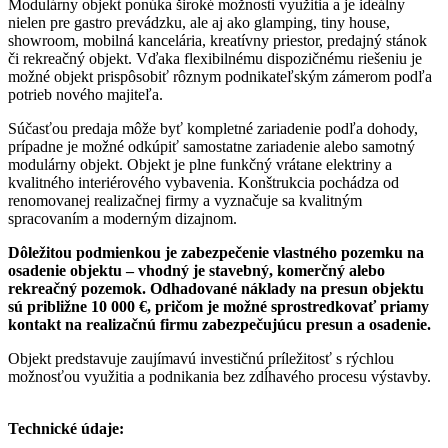
Modulárny objekt ponúka široké možnosti využitia a je ideálny
nielen pre gastro prevádzku, ale aj ako glamping, tiny house,
showroom, mobilná kancelária, kreatívny priestor, predajný stánok
či rekreačný objekt. Vďaka flexibilnému dispozičnému riešeniu je
možné objekt prispôsobiť rôznym podnikateľským zámerom podľa
potrieb nového majiteľa.
Súčasťou predaja môže byť kompletné zariadenie podľa dohody,
prípadne je možné odkúpiť samostatne zariadenie alebo samotný
modulárny objekt. Objekt je plne funkčný vrátane elektriny a
kvalitného interiérového vybavenia. Konštrukcia pochádza od
renomovanej realizačnej firmy a vyznačuje sa kvalitným
spracovaním a moderným dizajnom.
Dôležitou podmienkou je zabezpečenie vlastného pozemku na
osadenie objektu – vhodný je stavebný, komerčný alebo
rekreačný pozemok. Odhadované náklady na presun objektu
sú približne 10 000 €, pričom je možné sprostredkovať priamy
kontakt na realizačnú firmu zabezpečujúcu presun a osadenie.
Objekt predstavuje zaujímavú investičnú príležitosť s rýchlou
možnosťou využitia a podnikania bez zdĺhavého procesu výstavby.
Technické údaje: