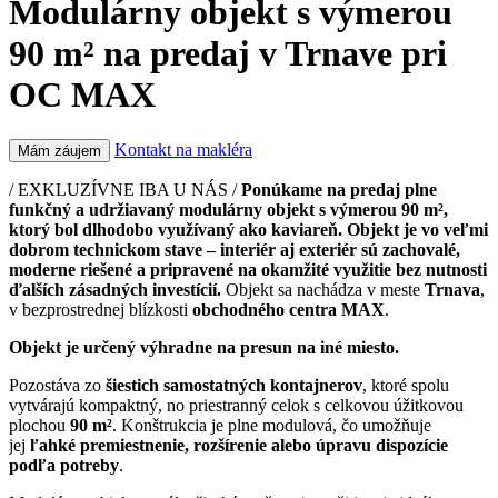
Modulárny objekt s výmerou
90 m² na predaj v Trnave pri
OC MAX
Kontakt na makléra
Mám záujem
/ EXKLUZÍVNE IBA U NÁS /
Ponúkame na predaj plne
funkčný a udržiavaný modulárny objekt s výmerou 90 m²,
ktorý bol dlhodobo využívaný ako kaviareň. Objekt je vo veľmi
dobrom technickom stave – interiér aj exteriér sú zachovalé,
moderne riešené a pripravené na okamžité využitie bez nutnosti
ďalších zásadných investícií.
Objekt sa nachádza v meste
Trnava
,
v bezprostrednej blízkosti
obchodného centra MAX
.
Objekt je určený výhradne na presun na iné miesto.
Pozostáva zo
šiestich samostatných kontajnerov
, ktoré spolu
vytvárajú kompaktný, no priestranný celok s celkovou úžitkovou
plochou
90 m²
. Konštrukcia je plne modulová, čo umožňuje
jej
ľahké premiestnenie, rozšírenie alebo úpravu dispozície
podľa potreby
.