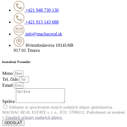
+421 948 730 130
+421 915 143 688
info@machacreal.sk
Hviezdoslavova 10141/6B
917 01 Trnava
kontaktný Formulár
Meno
Tel. číslo
Email
Správa
Súhlasím so spracúvaním mojich osobných údajov spoločnosťou
MACHAC REAL ESTATE s. r. o., IČO: 57096112. Podrobnosti sú uvedené
v
Zásadách ochrany osobných údajov.
ODOSLAŤ